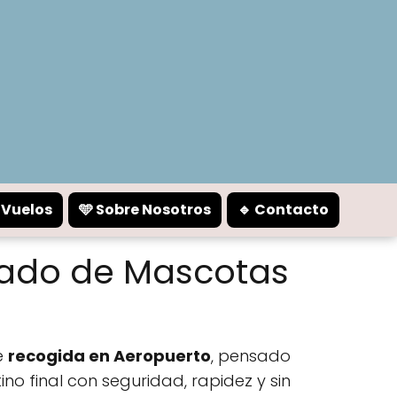
️ Vuelos
🩵 Sobre Nosotros
🔹 Contacto
slado de Mascotas
e
recogida en Aeropuerto
, pensado
no final con seguridad, rapidez y sin