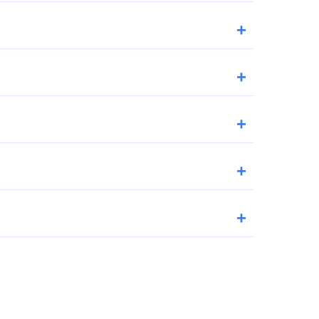
+
+
+
+
+